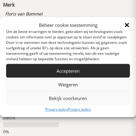
Merk
Floris van Bommel
Beheer cookie toestemming
Om de beste ervaringen te bieden, gebruiken wij technologieën zoals
Reviews
cookies om informatie over je apparaat op te slaan en/of te raadplegen.
0 van 5 sterren (op
Door in te stemmen met deze technologieën kunnen wij gegevens zoals
basis van 0 reviews)
surfgedrag of unieke ID's op deze site verwerken. Als je geen
toestemming geeft of uw toestemming intrekt, kan dit een nadelige
Uitstekend
invloed hebben op bepaalde functies en mogelijkheden.
Accepteren
Heel goed
Weigeren
Gemiddeld
Bekijk voorkeuren
Privacy policy
Privacy policy
Slecht