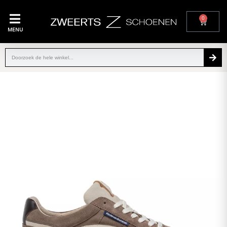
0
MENU