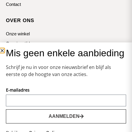
Contact
OVER ONS
Onze winkel
Openingstijden
Mis geen enkele aanbieding
Koopzondagen
Schrijf je nu in voor onze nieuwsbrief en blijf als
eerste op de hoogte van onze acties.
E-mailadres
© Zweerts
Vormgeving & Techniek:
JRS-Webdesign
AANMELDEN
0
Privacy statement