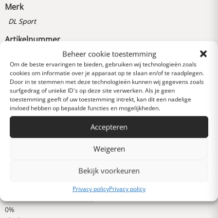
Merk
DL Sport
Artikelnummer
Beheer cookie toestemming
265010564000
Om de beste ervaringen te bieden, gebruiken wij technologieën zoals
cookies om informatie over je apparaat op te slaan en/of te raadplegen.
Door in te stemmen met deze technologieën kunnen wij gegevens zoals
Reviews
surfgedrag of unieke ID's op deze site verwerken. Als je geen
0 van 5 sterren (op
toestemming geeft of uw toestemming intrekt, kan dit een nadelige
basis van 0 reviews)
invloed hebben op bepaalde functies en mogelijkheden.
Uitstekend
Accepteren
Weigeren
Heel goed
Bekijk voorkeuren
Gemiddeld
Privacy policy
Privacy policy