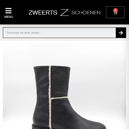
0
MENU