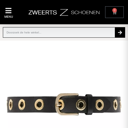
0
MENU