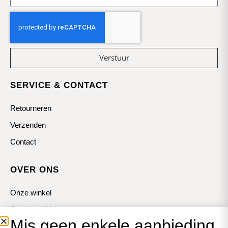
Verstuur
SERVICE & CONTACT
Retourneren
Verzenden
Contact
OVER ONS
Onze winkel
Openingstijden
Mis geen enkele aanbieding
Koopzondagen