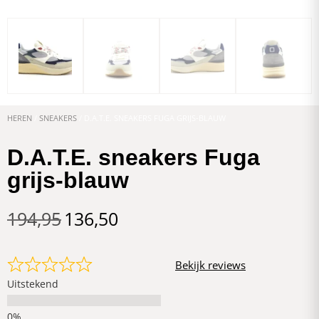
HEREN
/
SNEAKERS
/ D.A.T.E. SNEAKERS FUGA GRIJS-BLAUW
D.A.T.E. sneakers Fuga
grijs-blauw
194,95
136,50
Bekijk reviews
Uitstekend