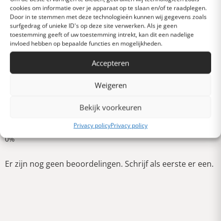
cookies om informatie over je apparaat op te slaan en/of te raadplegen.
Heel goed
Door in te stemmen met deze technologieën kunnen wij gegevens zoals
surfgedrag of unieke ID's op deze site verwerken. Als je geen
toestemming geeft of uw toestemming intrekt, kan dit een nadelige
invloed hebben op bepaalde functies en mogelijkheden.
Gemiddeld
Accepteren
Slecht
Weigeren
Bekijk voorkeuren
Verschrikkelijk
Schrijf een review
Privacy policy
Privacy policy
Er zijn nog geen beoordelingen. Schrijf als eerste er een.