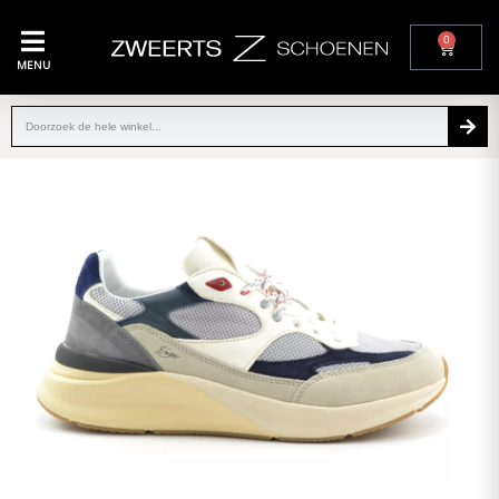
0
MENU