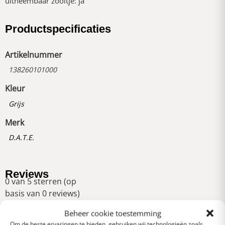
uitneembaar zooltje: ja
Productspecificaties
Artikelnummer
138260101000
Kleur
Grijs
Merk
D.A.T.E.
Reviews
0 van 5 sterren (op
basis van 0 reviews)
Uitstekend
Beheer cookie toestemming
Om de beste ervaringen te bieden, gebruiken wij technologieën zoals