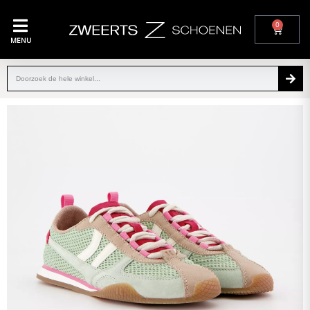
0
MENU