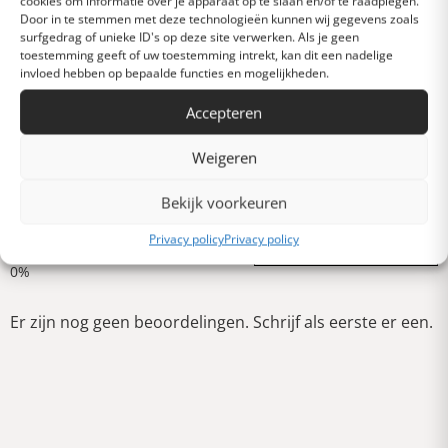
cookies om informatie over je apparaat op te slaan en/of te raadplegen.
Door in te stemmen met deze technologieën kunnen wij gegevens zoals
Heel goed
surfgedrag of unieke ID's op deze site verwerken. Als je geen
toestemming geeft of uw toestemming intrekt, kan dit een nadelige
invloed hebben op bepaalde functies en mogelijkheden.
Gemiddeld
Accepteren
Weigeren
Slecht
Bekijk voorkeuren
Verschrikkelijk
Privacy policy
Privacy policy
Schrijf een review
Er zijn nog geen beoordelingen. Schrijf als eerste er een.