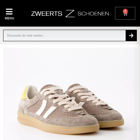
0
MENU