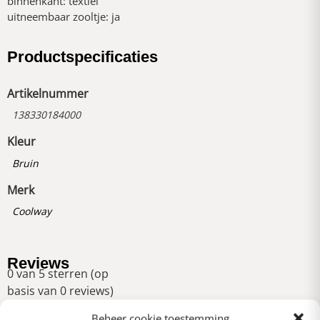
binnenkant: textiel
uitneembaar zooltje: ja
Productspecificaties
Artikelnummer
138330184000
Kleur
Bruin
Merk
Coolway
Reviews
0 van 5 sterren (op
basis van 0 reviews)
Uitstekend
Beheer cookie toestemming