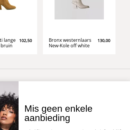
ti lange
Bronx westernlaars
102,50
130,00
 bruin
New-Kole off white
OVER ONS
Mis geen enkele
aanbieding
Onze winkel
Openingstijden