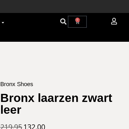
0
Bronx Shoes
Bronx laarzen zwart
leer
219,95
132,00