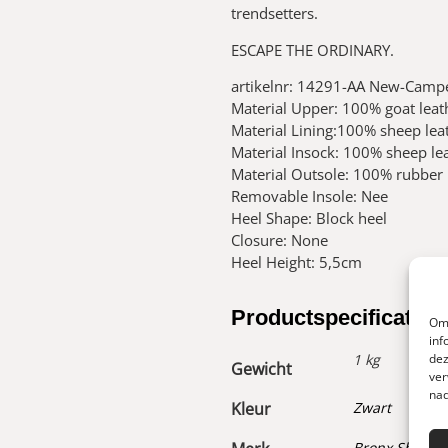
trendsetters.
ESCAPE THE ORDINARY.
artikelnr: 14291-AA New-Camp
Material Upper: 100% goat leat
Material Lining:100% sheep lea
Material Insock: 100% sheep le
Material Outsole: 100% rubber
Removable Insole: Nee
Heel Shape: Block heel
Closure: None
Heel Height: 5,5cm
Productspecificaties
Om 
inf
dez
1 kg
Gewicht
ver
nad
Kleur
Zwart
Bronx Shoes