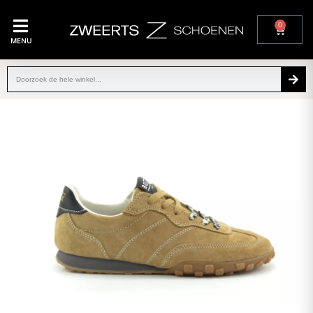
0
MENU