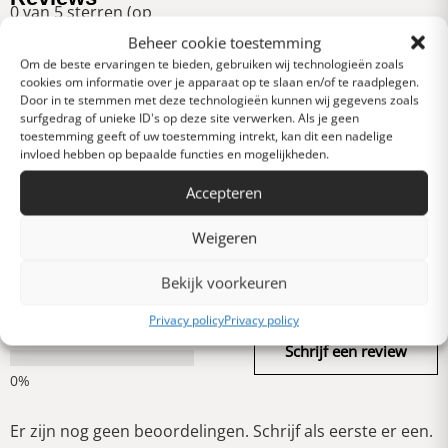
0 van 5 sterren (op
basis van 0 reviews)
Beheer cookie toestemming
Uitstekend
Om de beste ervaringen te bieden, gebruiken wij technologieën zoals
cookies om informatie over je apparaat op te slaan en/of te raadplegen.
Door in te stemmen met deze technologieën kunnen wij gegevens zoals
surfgedrag of unieke ID's op deze site verwerken. Als je geen
Heel goed
toestemming geeft of uw toestemming intrekt, kan dit een nadelige
invloed hebben op bepaalde functies en mogelijkheden.
Accepteren
Gemiddeld
Weigeren
Slecht
Bekijk voorkeuren
Privacy policy
Privacy policy
Verschrikkelijk
Schrijf een review
Er zijn nog geen beoordelingen. Schrijf als eerste er een.