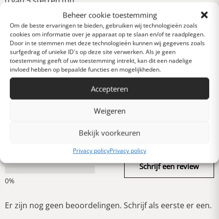
0 van 5 sterren (op
basis van 0 reviews)
Beheer cookie toestemming
Uitstekend
Om de beste ervaringen te bieden, gebruiken wij technologieën zoals
cookies om informatie over je apparaat op te slaan en/of te raadplegen.
Door in te stemmen met deze technologieën kunnen wij gegevens zoals
surfgedrag of unieke ID's op deze site verwerken. Als je geen
Heel goed
toestemming geeft of uw toestemming intrekt, kan dit een nadelige
invloed hebben op bepaalde functies en mogelijkheden.
Accepteren
Gemiddeld
Weigeren
Slecht
Bekijk voorkeuren
Privacy policy
Privacy policy
Verschrikkelijk
Schrijf een review
Er zijn nog geen beoordelingen. Schrijf als eerste er een.