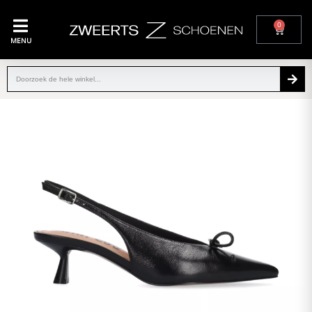
0
MENU