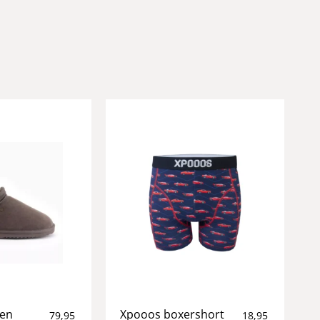
ren
Xpooos boxershort
79,95
18,95