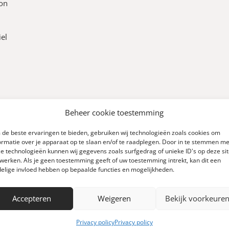
ton
iel
Beheer cookie toestemming
de beste ervaringen te bieden, gebruiken wij technologieën zoals cookies om
ormatie over je apparaat op te slaan en/of te raadplegen. Door in te stemmen me
e technologieën kunnen wij gegevens zoals surfgedrag of unieke ID's op deze si
werken. Als je geen toestemming geeft of uw toestemming intrekt, kan dit een
elige invloed hebben op bepaalde functies en mogelijkheden.
0
Accepteren
Weigeren
Bekijk voorkeure
Schrijf een review
 0 reviews)
Privacy policy
Privacy policy