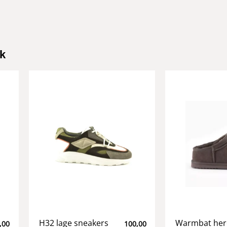
k
H32 lage sneakers
Warmbat he
,00
100,00