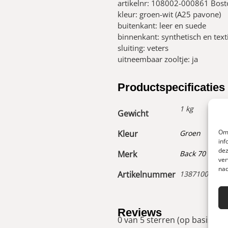
artikelnr: 108002-000861 Bos
kleur: groen-wit (A25 pavone)
buitenkant: leer en suede
binnenkant: synthetisch en text
sluiting: veters
uitneembaar zooltje: ja
Productspecificaties
1 kg
Gewicht
Om 
Kleur
Groen
inf
dez
Merk
Back 70
ver
nad
Artikelnummer
13871008700
Reviews
0 van 5 sterren (op basis van