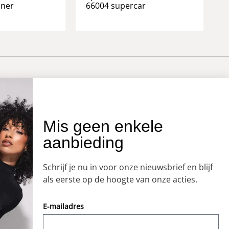
nner
66004 supercar
OVER ONS
Mis geen enkele
aanbieding
Onze winkel
Openingstijden
Schrijf je nu in voor onze nieuwsbrief en blijf
Koopzondagen
als eerste op de hoogte van onze acties.
E-mailadres