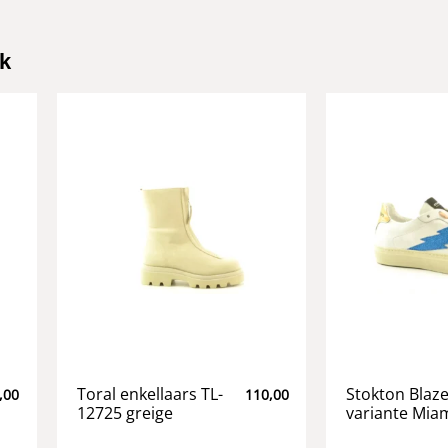
k
Toral enkellaars TL-
Stokton Blaz
,00
110,00
12725 greige
variante Mia