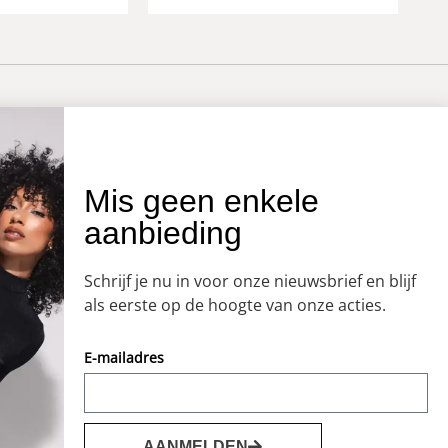
OVER ONS
Mis geen enkele
aanbieding
Onze winkel
Openingstijden
Schrijf je nu in voor onze nieuwsbrief en blijf
Koopzondagen
als eerste op de hoogte van onze acties.
E-mailadres
AANMELDEN