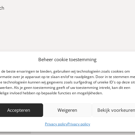
sch
Beheer cookie toestemming
de beste ervaringen te bieden, gebruiken wij technologieën zoals cookies om
ormatie over je apparaat op te slaan en/of te raadplegen. Door in te stemmen me
e technologieën kunnen wij gegevens zoals surfgedrag of unieke ID's op deze si
werken. Als je geen toestemming geeft of uw toestemming intrekt, kan dit een
0
elige invloed hebben op bepaalde functies en mogelijkheden.
Accepteren
Weigeren
Bekijk voorkeure
Schrijf een review
 0 reviews)
Privacy policy
Privacy policy