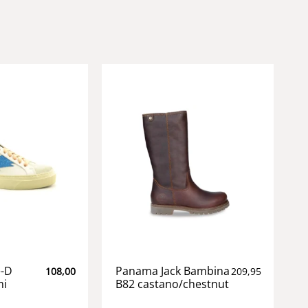
e-D
Panama Jack Bambina
108,00
209,95
mi
B82 castano/chestnut