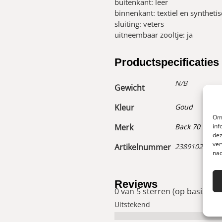
buitenkant: leer
binnenkant: textiel en syntheti
sluiting: veters
uitneembaar zooltje: ja
Productspecificaties
N/B
Gewicht
Kleur
Goud
Om 
inf
Merk
Back 70
dez
ver
Artikelnummer
23891023100
nad
Reviews
0 van 5 sterren (op basis van
Uitstekend