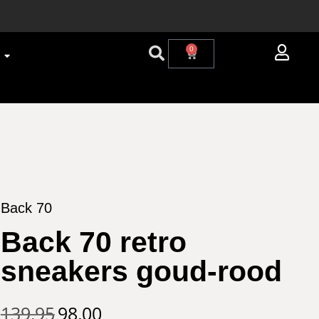
0
Back 70
Back 70 retro
sneakers goud-rood
139,95
98,00