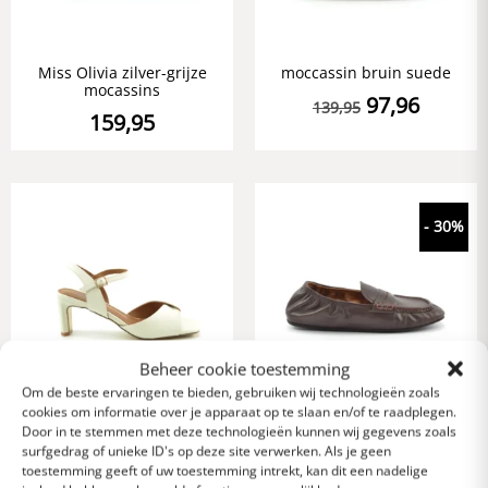
Miss Olivia zilver-grijze
moccassin bruin suede
mocassins
97,96
139,95
159,95
- 30%
Beheer cookie toestemming
Om de beste ervaringen te bieden, gebruiken wij technologieën zoals
Miss Olivia off white
Miss Olivia bruine leren
cookies om informatie over je apparaat op te slaan en/of te raadplegen.
sandalen met hak
mocassins
Door in te stemmen met deze technologieën kunnen wij gegevens zoals
surfgedrag of unieke ID's op deze site verwerken. Als je geen
139,95
97,96
139,95
toestemming geeft of uw toestemming intrekt, kan dit een nadelige