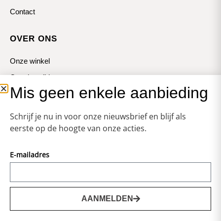
Contact
OVER ONS
Onze winkel
Openingstijden
Mis geen enkele aanbieding
Koopzondagen
Schrijf je nu in voor onze nieuwsbrief en blijf als
eerste op de hoogte van onze acties.
E-mailadres
© Zweerts
Vormgeving & Techniek:
JRS-Webdesign
AANMELDEN
0
Privacy statement