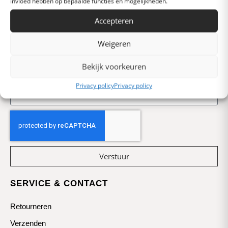
invloed hebben op bepaalde functies en mogelijkheden.
Accepteren
Weigeren
Mis niets met
onze nieuwsbrief
Bekijk voorkeuren
Privacy policy
Privacy policy
Verstuur
SERVICE & CONTACT
Retourneren
Verzenden