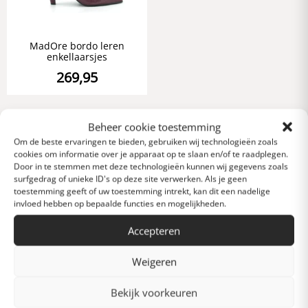
MadOre bordo leren
enkellaarsjes
269,95
Beheer cookie toestemming
Om de beste ervaringen te bieden, gebruiken wij technologieën zoals
cookies om informatie over je apparaat op te slaan en/of te raadplegen.
Mis niets met
Door in te stemmen met deze technologieën kunnen wij gegevens zoals
surfgedrag of unieke ID's op deze site verwerken. Als je geen
onze nieuwsbrief
toestemming geeft of uw toestemming intrekt, kan dit een nadelige
invloed hebben op bepaalde functies en mogelijkheden.
Accepteren
Weigeren
Bekijk voorkeuren
Verstuur