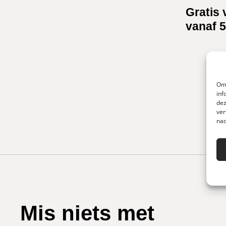
Gratis 
vanaf 5
Om 
inf
dez
ver
nad
Mis niets met