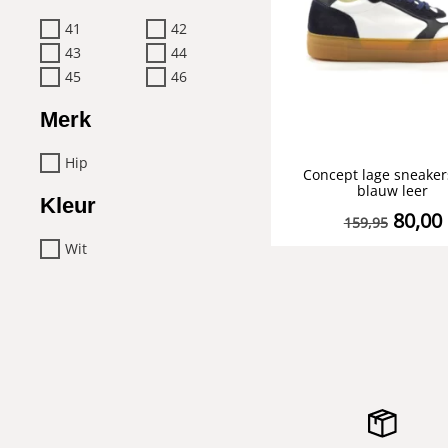
41
42
43
44
45
46
Merk
Hip
Concept lage sneaker
blauw leer
Kleur
80,00
159,95
Wit