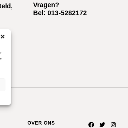
Vragen?
teld,
Bel: 013-5282172
t
te
n
OVER ONS