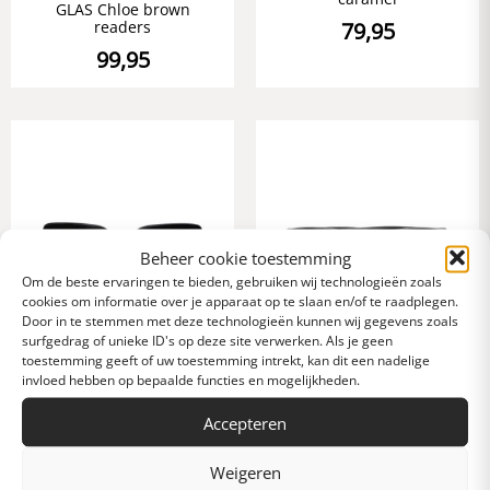
GLAS Chloe brown
79,95
readers
99,95
Beheer cookie toestemming
Om de beste ervaringen te bieden, gebruiken wij technologieën zoals
cookies om informatie over je apparaat op te slaan en/of te raadplegen.
Door in te stemmen met deze technologieën kunnen wij gegevens zoals
surfgedrag of unieke ID's op deze site verwerken. Als je geen
toestemming geeft of uw toestemming intrekt, kan dit een nadelige
invloed hebben op bepaalde functies en mogelijkheden.
GLAS Mio black
GLAS Chloe black
sunglasses
sunglasses
Accepteren
99,95
99,95
Weigeren